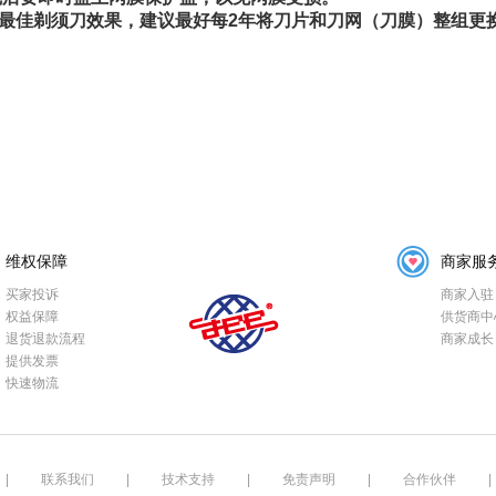
刀最佳剃须刀效果，建议最好每2年将刀片和刀网（刀膜）整组更
维权保障
商家服
买家投诉
商家入驻
权益保障
供货商中
退货退款流程
商家成长
提供发票
快速物流
|
联系我们
|
技术支持
|
免责声明
|
合作伙伴
|