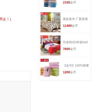
2100
金币
面巾74*36 提缎绣
花105g正品
即止！)
新款套件 厂家直销
全棉四件套 南通床
11400
金币
品
印染韩式4件套hell
o kitty卡通四件套
7600
金币
【金号】100%棉童
巾50*26卡通小熊毛
1200
金币
巾40g