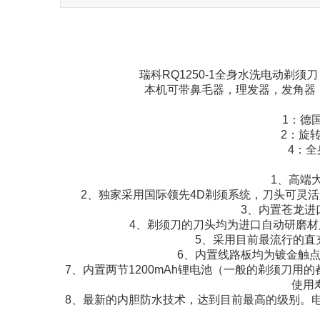
瑞科RQ1250-1全身水洗电动剃
本机可带鼻毛器，理发器，发角器
1：德
2：旋
4：
1、高端
2、独家采用国际领先4D剃须系统，刀头可灵
3、内置苍龙进
4、剃须刀的刀头均为进口自动研磨材
5、采用目前最流行的直
6、内置线路板均为镀金触点
7、内置两节1200mAh锂电池（一般的剃须刀用
使用
8、最新的内胆防水技术，达到目前最高的级别。电动