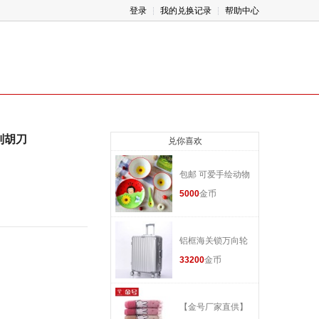
登录
我的兑换记录
帮助中心
刮胡刀
兑你喜欢
包邮 可爱手绘动物
碗米饭碗甜品碗 日
5000
金币
式创意陶瓷器餐具
套装兔子碗
铝框海关锁万向轮
拉杆旅行登机行李
33200
金币
箱21寸
【金号厂家直供】
纯棉米菲卡通加厚