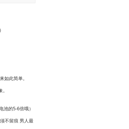
）
。
原来如此简单。
象。
池的5-6倍哦）
须不留痕 男人最