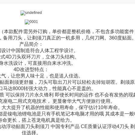
须刀（本款配件需另外订购，单价都是整机价格，不包含多功能套件
，备用刀头，让剃须刀真正的一机多
用，几何刀网。360度贴面
产品简介：
国设计中国制造符合人体工程学设计。
转式4D刀头双环刀片，立体刀头结构。
全身水洗设计，可直接用自来水冲洗。
4D改进型特点：
大气，让您男人味十足，也是送人佳选。
活贴面剃须更舒服，刀头可取出刀片可以轻松去掉短胡茬。剃须
口马达8000转强大动力，性能真心不是盖的。
质 可以保持刀片永久锋利 即使长时间的运作 也不会有发热的现
充座电二用式充电技术， 更显奢华大气方便旅行使用。
 大大提升了机器的性能和使用寿命，保守估计10年寿命。
的都是镍电池锂电池是只有手机笔记本电脑才用的哦 其成本是一般电
寿命更长，搭上苍龙电机真是给力。
浮动贴面刀头剃须刀 中国专利产品 CE质量认证浮动4刀头 剃
佳选择。