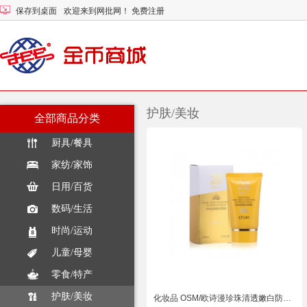
保存到桌面
欢迎来到网批网！
免费注册
护肤/美妆
全部商品分类
厨具/餐具
家纺/家饰
日用/百货
数码/生活
时尚/运动
儿童/母婴
零食/特产
护肤/美妆
化妆品 OSM/欧诗漫珍珠清透嫩白防晒霜SPF20PA++专柜正品